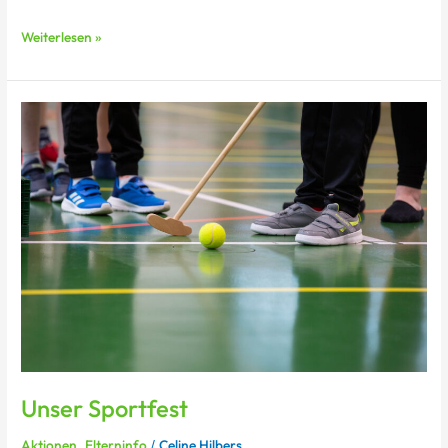
Weiterlesen »
Unser
Sportfest
Unser Sportfest
Aktionen
Elterninfo
Celine Hilbers
,
/