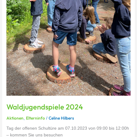
Waldjugendspiele 2024
Aktionen
Elterninfo
Celine Hilbers
,
/
Tag der offenen Schultüre am 07.10.2023 von 09:00 bis 12:00h
– kommen Sie uns besuchen