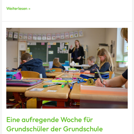
Weiterlesen »
Eine
aufregende
Woche
für
Grundschüler
der
Grundschule
Mogendorf!
Eine aufregende Woche für
Grundschüler der Grundschule