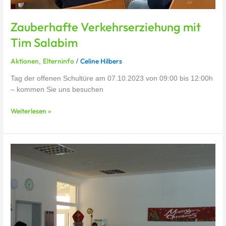
Zauberhafte Verkehrserziehung mit
Tim Salabim
Aktionen
Elterninfo
Celine Hilbers
,
/
Tag der offenen Schultüre am 07.10.2023 von 09:00 bis 12:00h
– kommen Sie uns besuchen
Weiterlesen »
Zauberhafter
Nikolausgottesdienst:
Lichter,
Lieder
und
Schoko-
Träume!