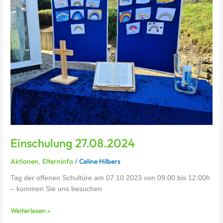
Einschulung 27.08.2024
Aktionen
Elterninfo
Celine Hilbers
,
/
Tag der offenen Schultüre am 07.10.2023 von 09:00 bis 12:00h
– kommen Sie uns besuchen
Weiterlesen »