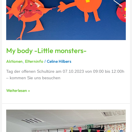
My body -Little monsters-
Aktionen
Elterninfo
Celine Hilbers
,
/
Tag der offenen Schultüre am 07.10.2023 von 09:00 bis 12:00h
– kommen Sie uns besuchen
Weiterlesen »
Zauberhafte
Verkehrserziehung
mit