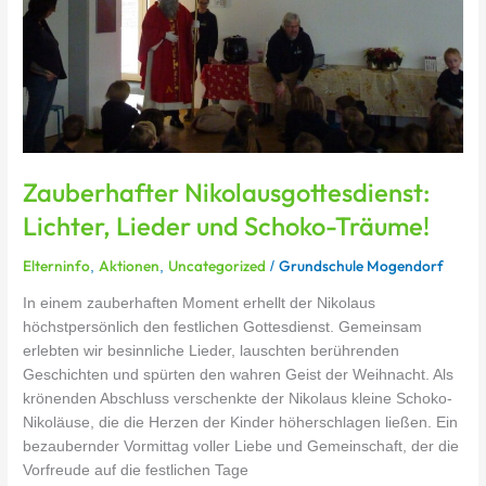
Zauberhafter Nikolausgottesdienst:
Lichter, Lieder und Schoko-Träume!
Elterninfo
Aktionen
Uncategorized
Grundschule Mogendorf
,
,
/
In einem zauberhaften Moment erhellt der Nikolaus
höchstpersönlich den festlichen Gottesdienst. Gemeinsam
erlebten wir besinnliche Lieder, lauschten berührenden
Geschichten und spürten den wahren Geist der Weihnacht. Als
krönenden Abschluss verschenkte der Nikolaus kleine Schoko-
Nikoläuse, die die Herzen der Kinder höherschlagen ließen. Ein
bezaubernder Vormittag voller Liebe und Gemeinschaft, der die
Vorfreude auf die festlichen Tage