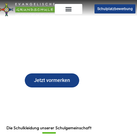
Zum
Schulplatzbewerbung
Inhalt
springen
Sichern Sie sich
frühzeitig einen
Schulplatz für Ihr
Kind!
Jetzt vormerken
Die Schulkleidung unserer Schulgemeinschaft