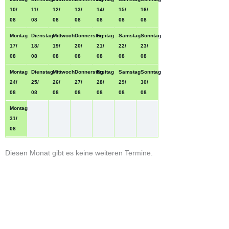
10
/
11
/
12
/
13
/
14
/
15
/
16
/
08
08
08
08
08
08
08
Montag
Dienstag
Mittwoch
Donnerstag
Freitag
Samstag
Sonntag
17
/
18
/
19
/
20
/
21
/
22
/
23
/
08
08
08
08
08
08
08
Montag
Dienstag
Mittwoch
Donnerstag
Freitag
Samstag
Sonntag
24
/
25
/
26
/
27
/
28
/
29
/
30
/
08
08
08
08
08
08
08
Montag
31
/
08
Diesen Monat gibt es keine weiteren Termine.