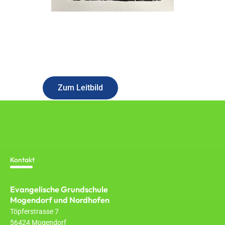
Erfahren Sie mehr über unser Konzept
Zum Leitbild
Kontakt
Evangelische Grundschule
Mogendorf und Nordhofen
Töpferstrasse 7
56424 Mogendorf